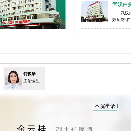
武汉白
武汉白癜
效预防?在
何俊翠
主治医生
本院坐诊
|
金云桂
副主任医师